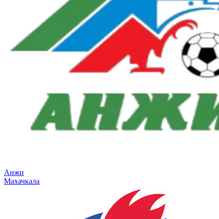
Анжи
Махачкала