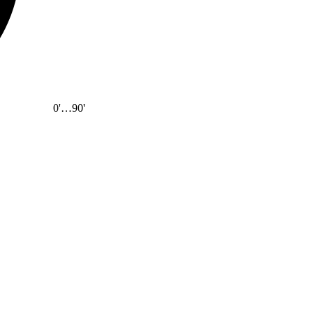
0'
…
90'