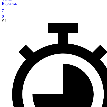
Воронеж
1
:
0
#
1