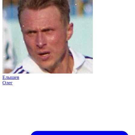
Елышев
Олег