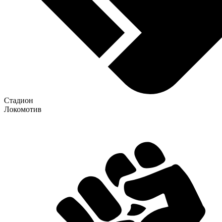
Стадион
Локомотив