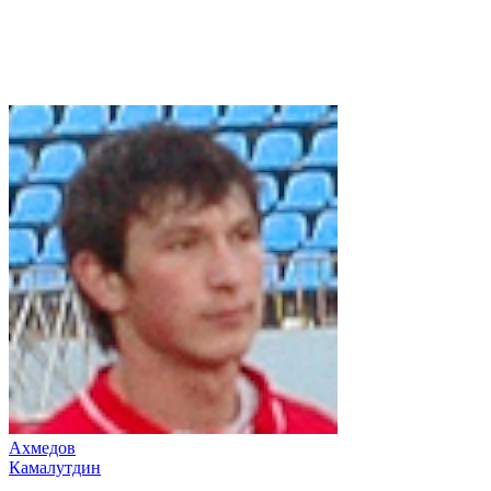
Ахмедов
Камалутдин