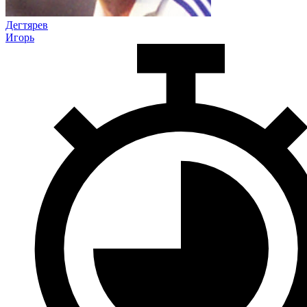
Дегтярев
Игорь