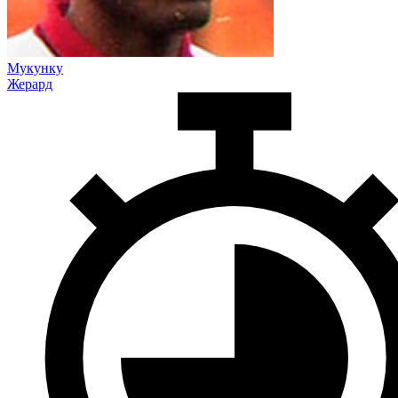
Мукунку
Жерард