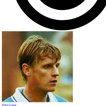
Щеголев