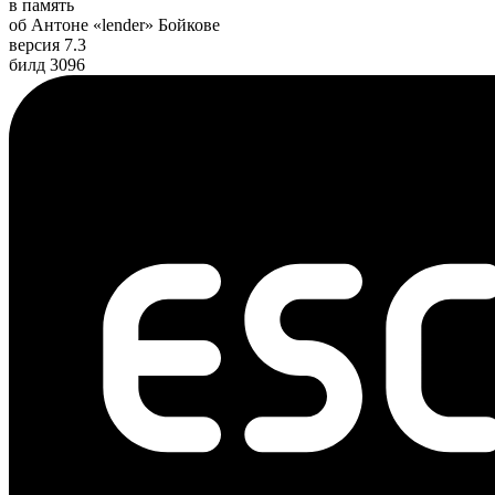
в память
об Антоне «lender» Бойкове
версия 7.3
билд 3096