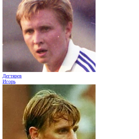
Дегтярев
Игорь