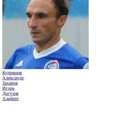
Кудряшов
Александр
Захаров
Игорь
Догузов
Альберт