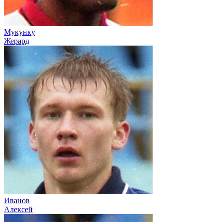
Мукунку
Жерард
Иванов
Алексей