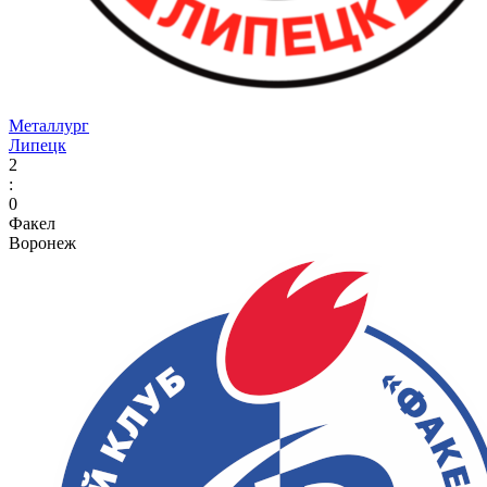
Металлург
Липецк
2
:
0
Факел
Воронеж