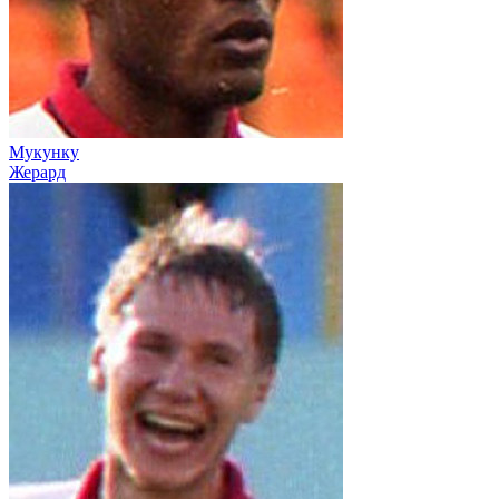
Мукунку
Жерард