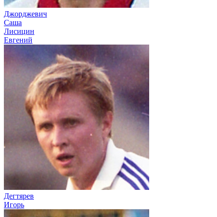
Джорджевич
Саша
Лисицин
Евгений
Дегтярев
Игорь