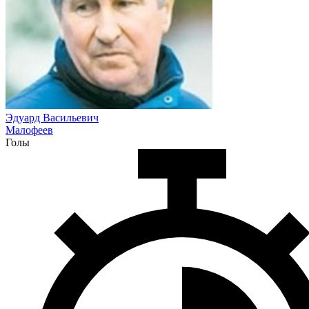
Эдуард Васильевич
Малофеев
Голы