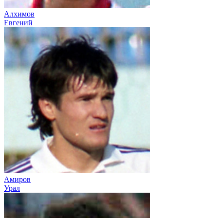
Алхимов
Евгений
Амиров
Урал