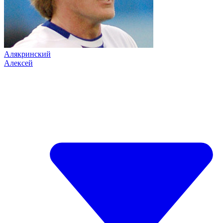
Алякринский
Алексей