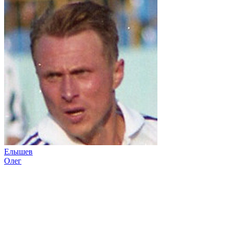
Елышев
Олег