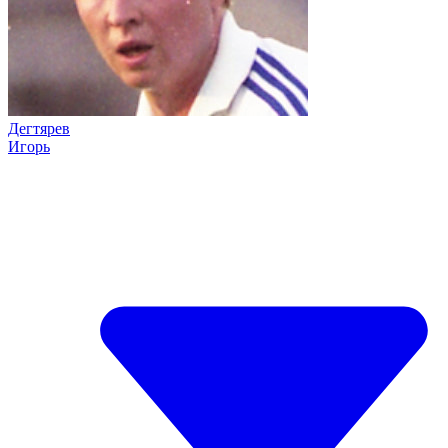
Дегтярев
Игорь