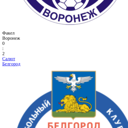
Факел
Воронеж
0
:
2
Салют
Белгород