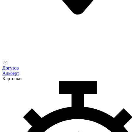
2:1
Догузов
Альберт
Карточки