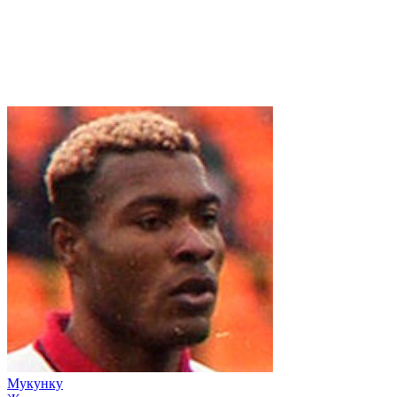
Мукунку