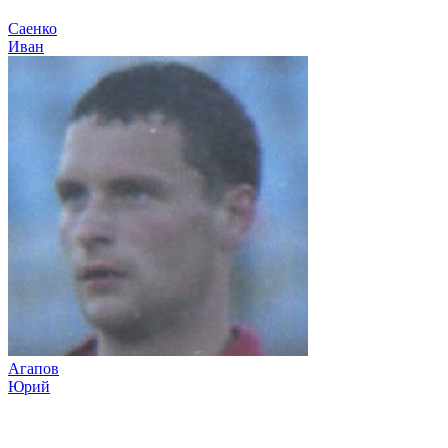
Саенко
Иван
Агапов
Юрий