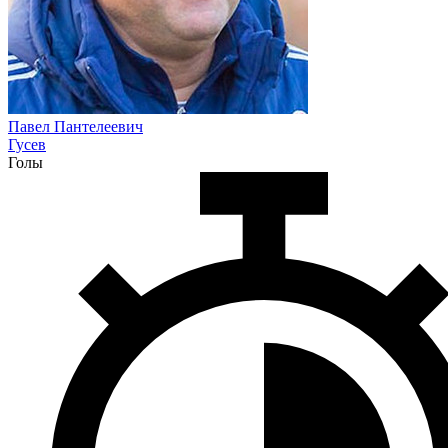
Павел Пантелеевич
Гусев
Голы