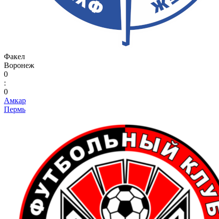
Факел
Воронеж
0
:
0
Амкар
Пермь