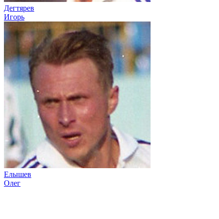
Дегтярев
Игорь
Елышев
Олег