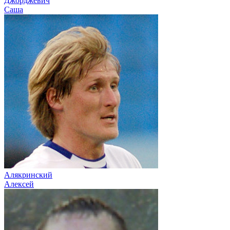
Джорджевич
Саша
Алякринский
Алексей