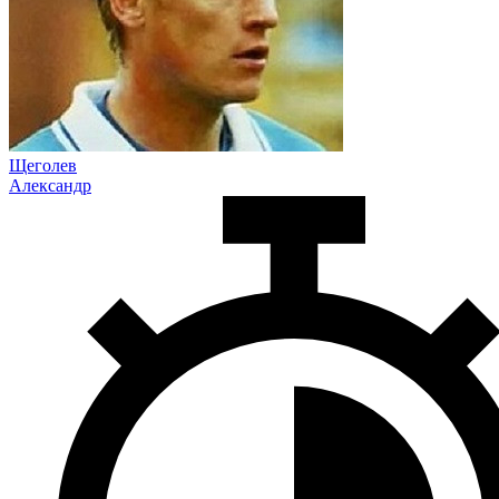
Щеголев
Александр