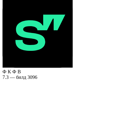
Ф
К
Ф
В
7.3 — билд 3096