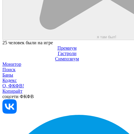
я там был!
25 человек были на игре
Премиум
Гастроли
Симпозиум
Монитор
Поиск
Баны
Кодекс
О, ФКФВ!
Копирайт
соцсети ФКФВ