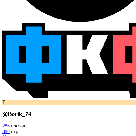
B
@
Borik_74
286
постов
380
игр