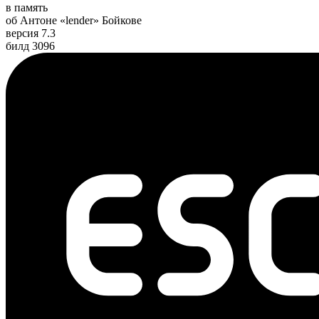
в память
об Антоне «lender» Бойкове
версия 7.3
билд 3096