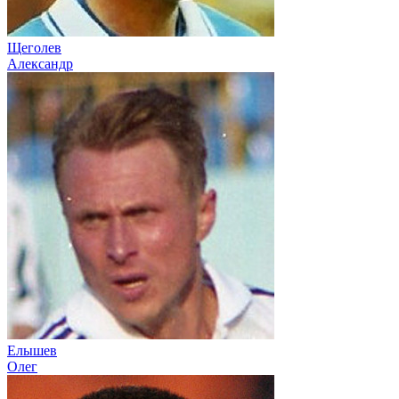
Щеголев
Александр
Елышев
Олег