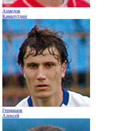
Ахмедов
Камалутдин
Гермашов
Алексей