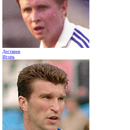
Дегтярев
Игорь