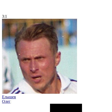
3:1
Елышев
Олег