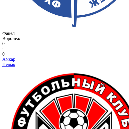
Факел
Воронеж
0
:
0
Амкар
Пермь