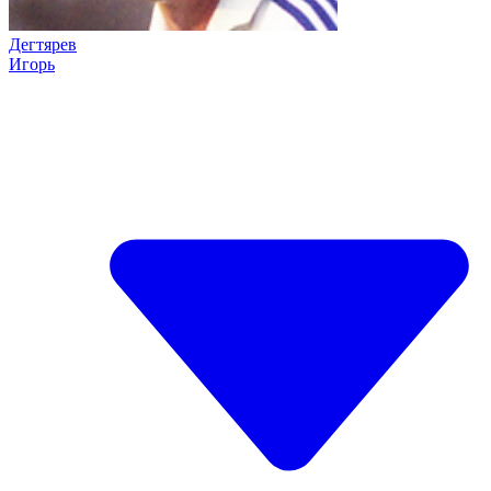
Дегтярев
Игорь