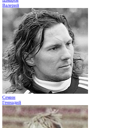
Шмаров
Валерий
Семин
Геннадий