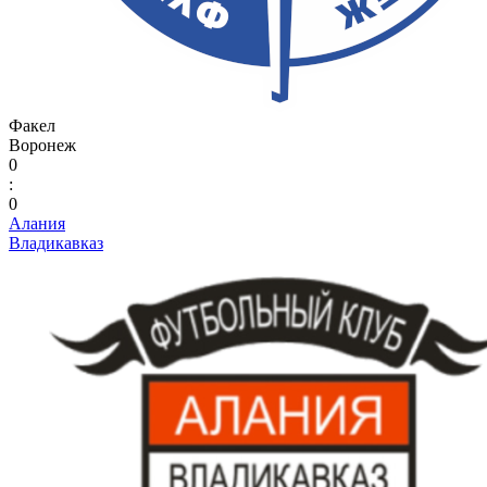
Факел
Воронеж
0
:
0
Алания
Владикавказ