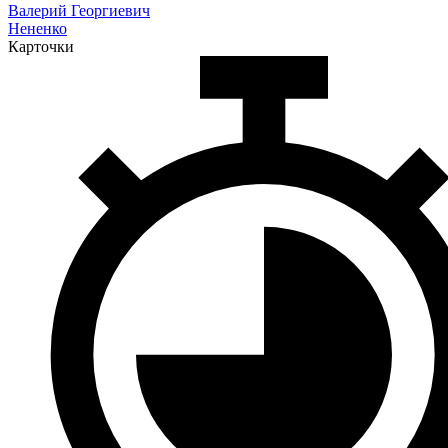
Валерий Георгиевич
Нененко
Карточки