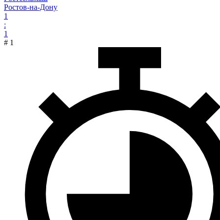
Ростов-на-Дону
1
:
1
#
1