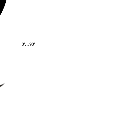
0'
…
90'