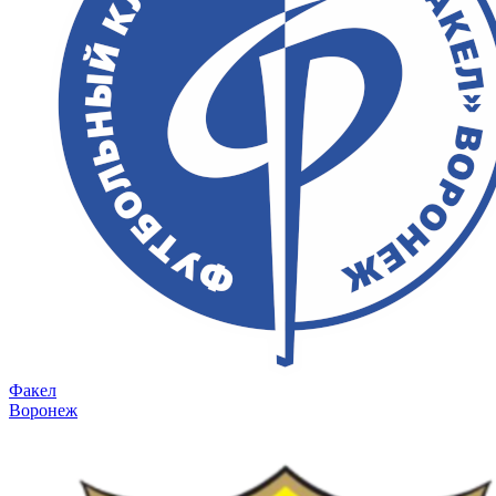
Факел
Воронеж