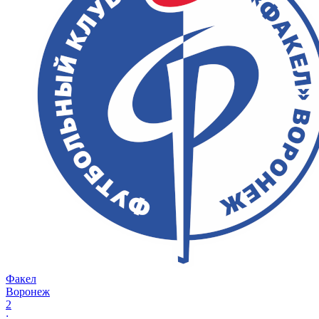
Факел
Воронеж
2
: