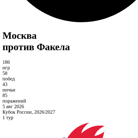
Москва
против Факела
186
игр
58
побед
43
ничьи
85
поражений
5 авг 2026
Кубок России, 2026/2027
1 тур