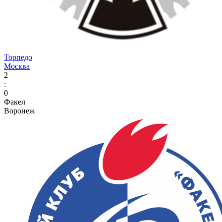
Торпедо
Москва
2
:
0
Факел
Воронеж