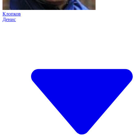
Клопков
Денис