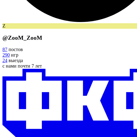
Z
@
ZooM_ZooM
87
постов
290
игр
24
выезда
с нами
почти 7 лет