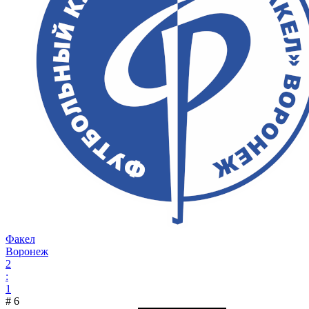
Факел
Воронеж
2
:
1
#
6