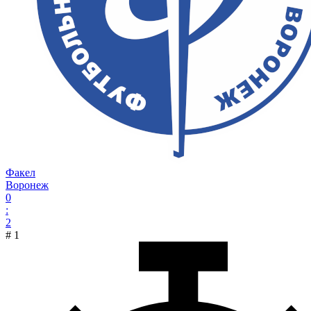
Факел
Воронеж
0
:
2
#
1