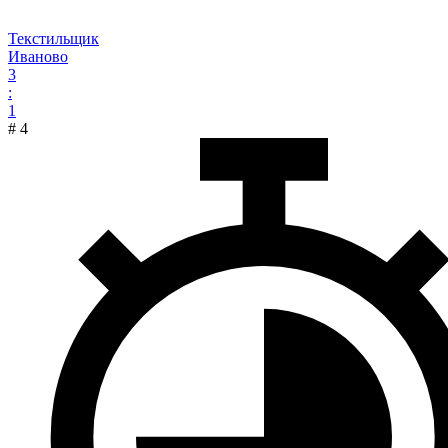
Текстильщик
Иваново
3
:
1
#
4