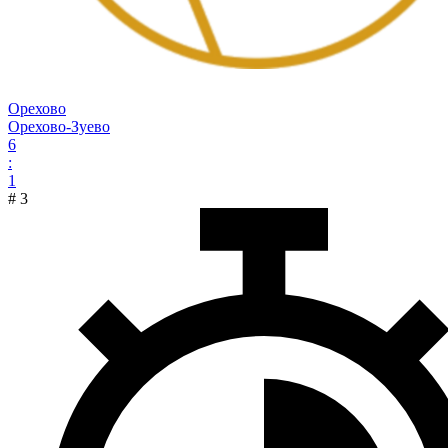
Орехово
Орехово-Зуево
6
:
1
#
3