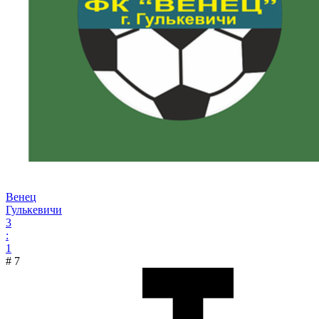
Венец
Гулькевичи
3
:
1
#
7