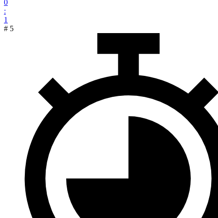
0
:
1
#
5