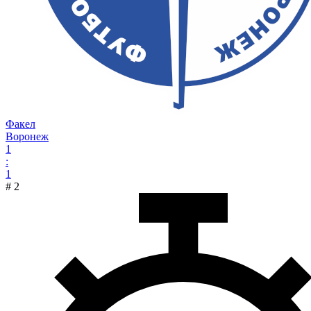
Факел
Воронеж
1
:
1
#
2