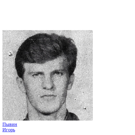
Пывин
Игорь