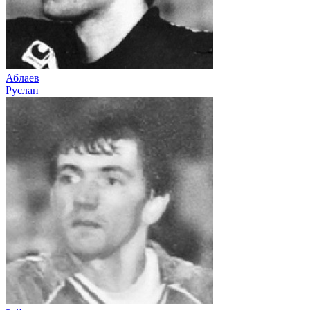
Аблаев
Руслан