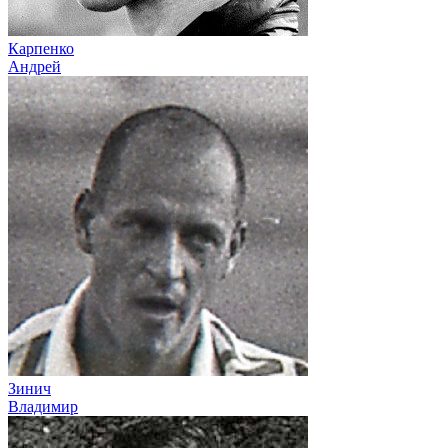
Карпенко
Андрей
Зинич
Владимир