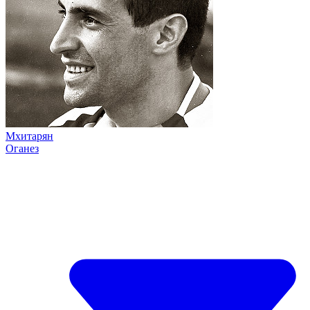
Мхитарян
Оганез