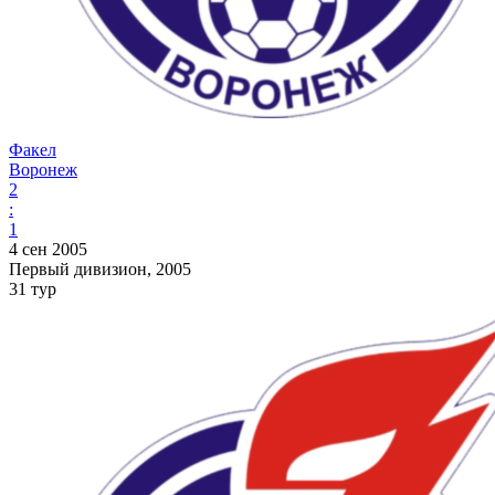
Факел
Воронеж
2
:
1
4 сен 2005
Первый дивизион, 2005
31 тур