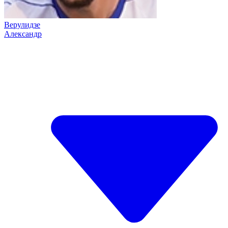
Верулидзе
Александр