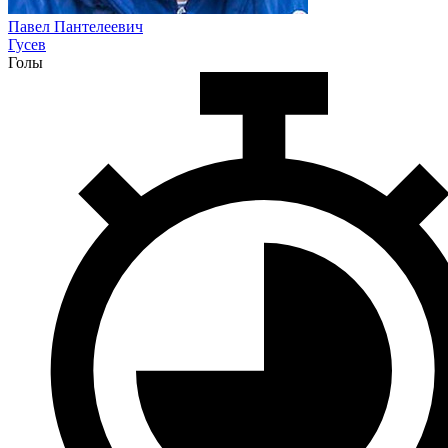
Павел Пантелеевич
Гусев
Голы