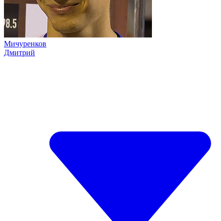
Мичуренков
Дмитрий