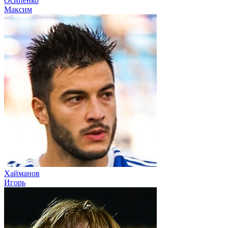
Осипенко
Максим
Хайманов
Игорь