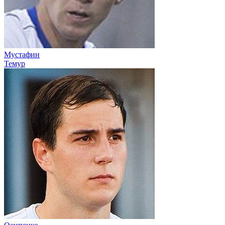
Мустафин
Темур