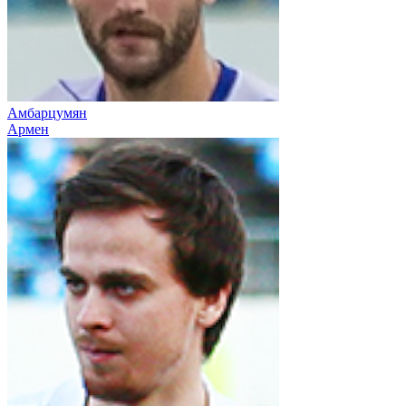
Амбарцумян
Армен