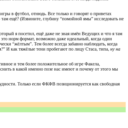
игры в футбол, отнюдь. Все только и говорят о приветах
то там ещё? (Извините, глубину “помойной ямы” исследовать не
торый я посетил, ещё даже не зная имён Ведущих и что я там
это норм формат, возможно даже идеальный, когда один
ески “жёлтым”. Тем более всегда забавно наблюдать, когда
ы
?
” И как тяжёлые тени пробегают по лицу Стаса, типа,
ну на
тивное и тем более положительное об игре Факела,
снить в какой именно позе нас имеют и почему от этого мы
 трудности. Только если ФКФВ позиционируется как свободная