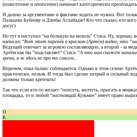
(пожелтение и опопсение) начинает категорически преобладать,
И далеко за аргументами и фактами ходить не нужно. Вот тольк
Пальцева Бубнову и Дзюбы Асхабадзе! Кто что сказал, кто ког
досуг)
Но тут я наступил “на больную на мозоль” Стаса. Ну, хорошо,
написал: “
Вот этот паренёк в красном (Артём) видно, что “ша
Ведущий отвечает за игровую составляющую, а второй - за мед
Артём как бы “подставляет” Стаса: “
А что нам скажет начальн
хрена, я ж здесь не про то совсем..
Впрочем, пока баланс соблюдается. Однако в этом сезоне Артём
практически, нельзя. И тогда был сделан хитрый и сильный хо
должны только крепчать!
Так что если кто-то желает “попсеть, желтеть, прыгать в меш
площадка, то и любой “
настоящий Кузьмич
” имеет право выра
D
K