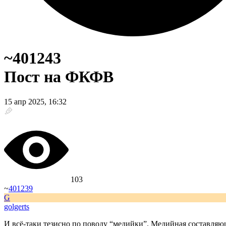
~401243
Пост на ФКФВ
15 апр 2025, 16:32
103
~
401239
G
golgerts
И всё-таки тезисно по поводу “медийки”. Медийная составляющ