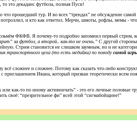
 то это декаданс футбола, полная Пуси!
о что прошедший тур. И во всех “трендах” не обсуждение самой 
о потроллил, и кто как ответил. Мерчи, шмоты, рофлы, мемы - ч
 возьмём ФКФВ. Я почему-то подробно запомнил первый стрим, ко
рит” за футбол, а второй.. как-то не очень.”
С другой стороны 
ийную. Стрим становится не слишком заумным, но и не категорич
ик транспортного цеха (то есть медийки) по поводу
самой игр
у всё сложнее и сложнее. Потому как сказать что-либо конструк
д с приглашением Ивана, который призван теоретически всем поя
ках или как-то по иному активничать” - это его личные половые
зить своё: “презрительное фи” всей этой “сигмабойщине!”