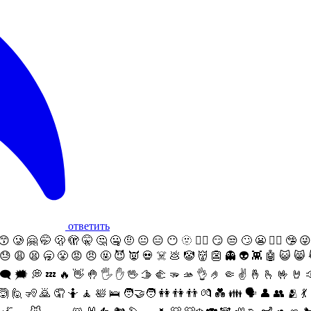
ответить
😙
🥲
🤗
🤭
🫢
🫣
🤫
🤔
🤐
🤨
😐
😑
😶
🫥
😶‍🌫️
😏
😒
🙄
😬
😮‍💨
🤥
😜
😓
😩
😫
🥱
😤
😡
😠
🤬
😈
👿
💀
☠️
💩
🤡
👹
👺
👻
👽
👾
🤖
😺
😸
🗨️
🗯️
💭
💤
🔥
👋
🤚
🖐️
✋
🖖
🫱
🫲
🫳
🫴
👌
🤌
🤏
✌️
🤞
🫰
🤟
🤘

🙆
🙋
🧏
🙇
🤦
🤷
🧘
🛀
🛌
🧑‍🤝‍🧑
👭
👫
👬
💏
💑
👪
🗣️
👤
👥
🫂
💃