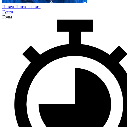
Павел Пантелеевич
Гусев
Голы