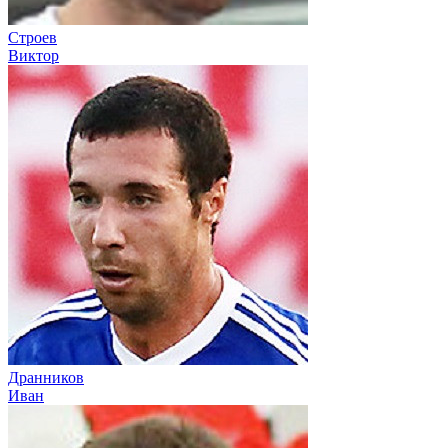
Строев
Виктор
Дранников
Иван