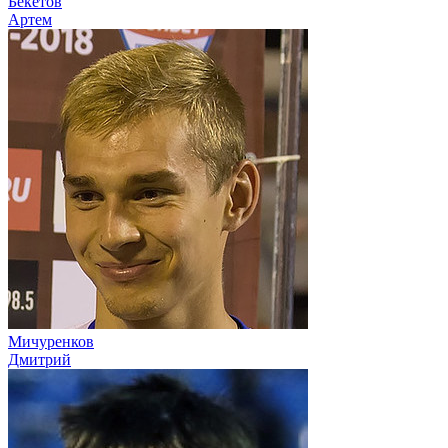
Бекетов
Артем
Мичуренков
Дмитрий