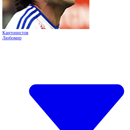
Кантонистов
Любомир