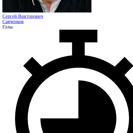
Сергей Викторович
Савченков
Голы