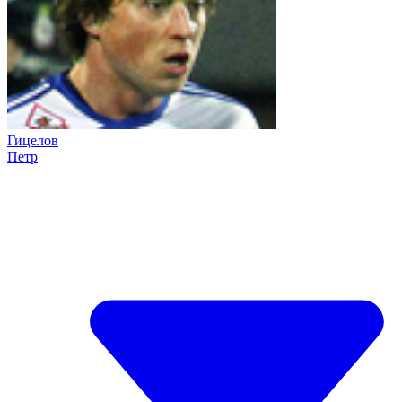
Гицелов
Петр