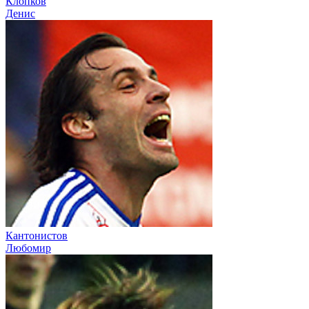
Клопков
Денис
Кантонистов
Любомир