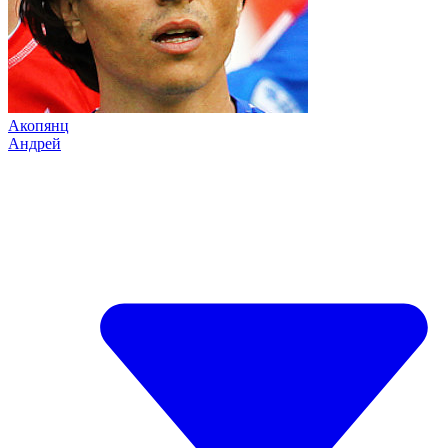
Акопянц
Андрей