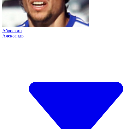
Аброскин
Александр