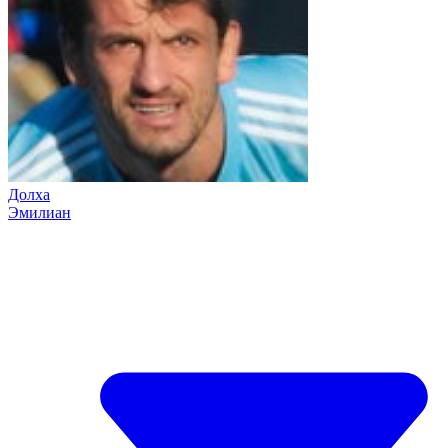
Долха
Эмилиан