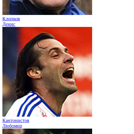
Клопков
Денис
Кантонистов
Любомир