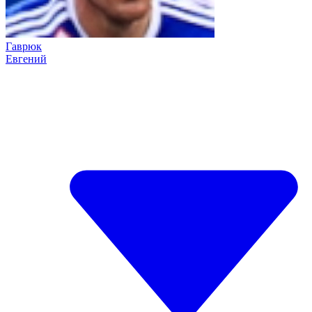
Гаврюк
Евгений