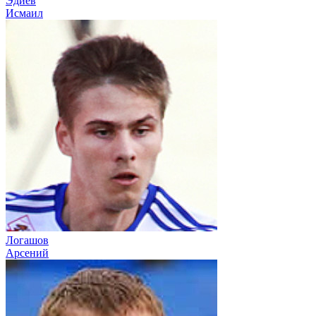
Эдиев
Исмаил
Логашов
Арсений