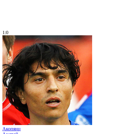
1:0
Акопянц