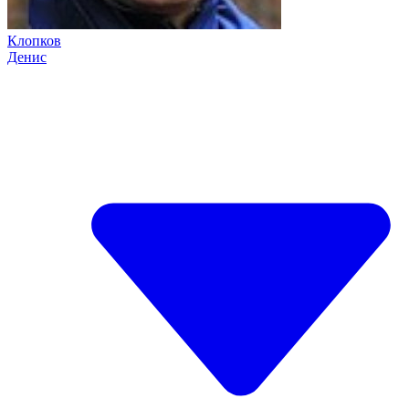
Клопков
Денис