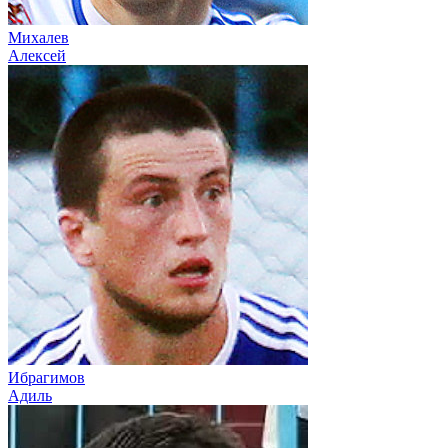
Михалев
Алексей
Ибрагимов
Адиль