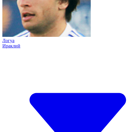
Логуа
Ираклий