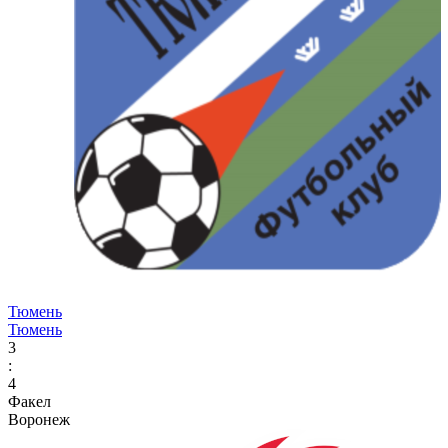
Тюмень
Тюмень
3
:
4
Факел
Воронеж