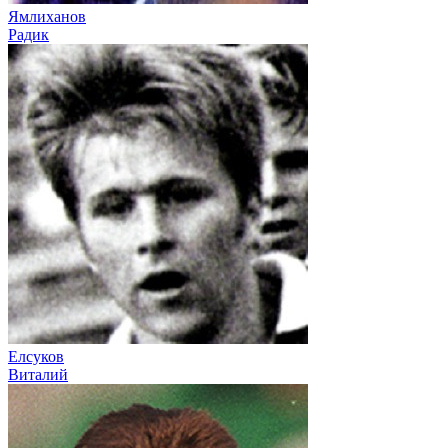
Ямлиханов
Радик
Елсуков
Виталий