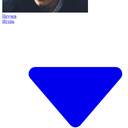
Неучев
Игорь