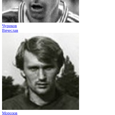
Чуриков
Вячеслав
Морозов