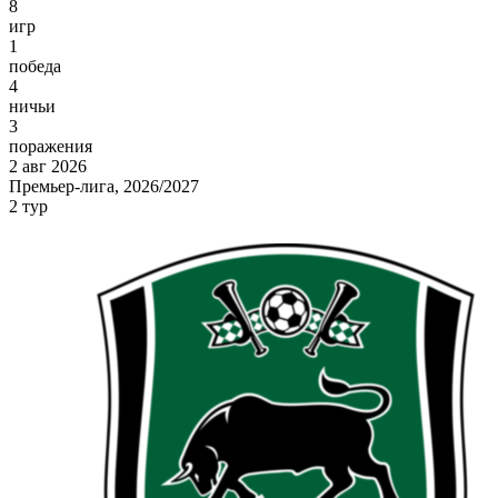
8
игр
1
победа
4
ничьи
3
поражения
2 авг 2026
Премьер-лига, 2026/2027
2 тур