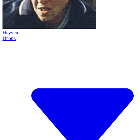
Неучев
Игорь