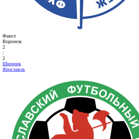
Факел
Воронеж
2
:
2
Шинник
Ярославль