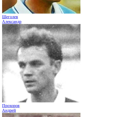
Щеголев
Александр
Прохоров
Андрей