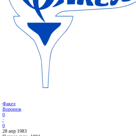
Факел
Воронеж
0
:
0
28 апр 1983