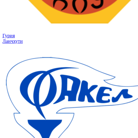
Гурия
Ланчхути