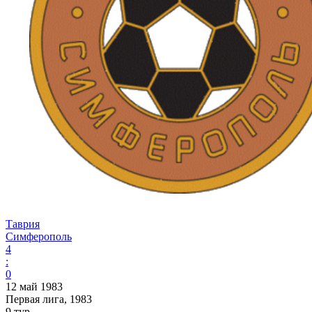
Таврия
Симферополь
4
:
0
12 май 1983
Первая лига, 1983
9 тур