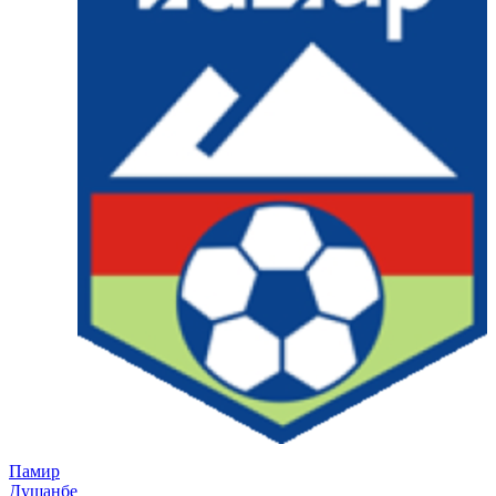
Памир
Душанбе