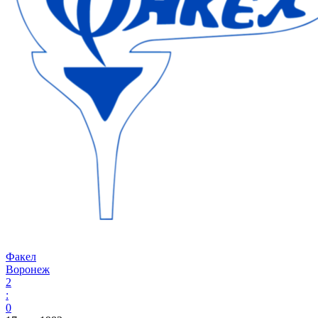
Факел
Воронеж
2
:
0