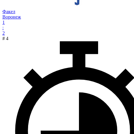
Факел
Воронеж
1
:
2
#
4