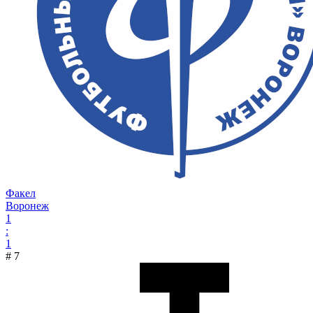
Факел
Воронеж
1
:
1
#
7