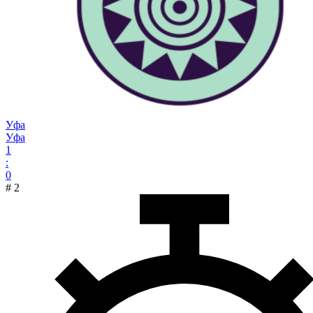
Уфа
Уфа
1
:
0
#
2