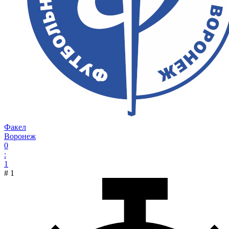
Факел
Воронеж
0
:
1
#
1