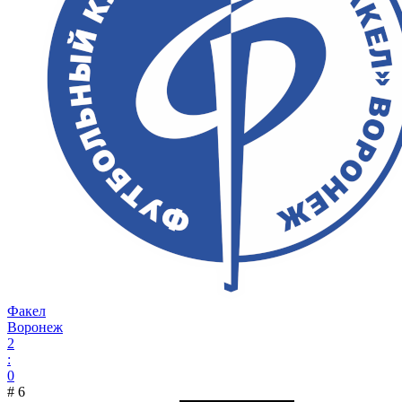
Факел
Воронеж
2
:
0
#
6