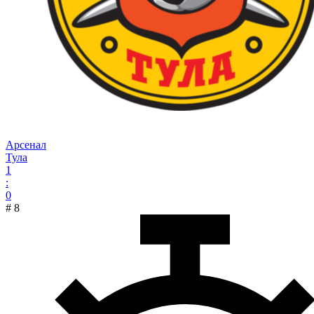
Арсенал
Тула
1
:
0
#
8