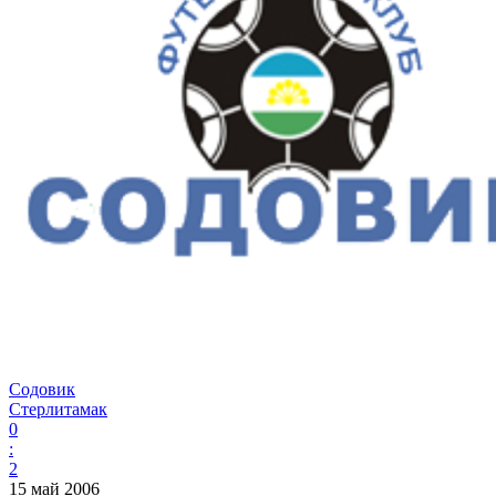
Содовик
Стерлитамак
0
:
2
15 май 2006