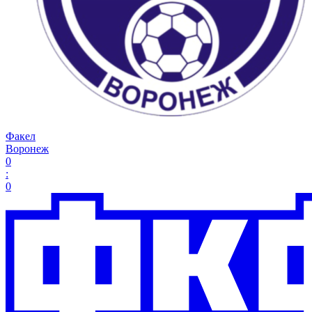
Факел
Воронеж
0
:
0