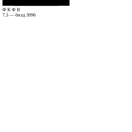
Ф
К
Ф
В
7.3 — билд 3096