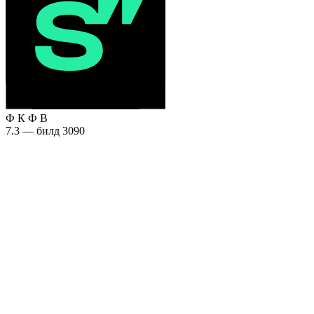
Ф
К
Ф
В
7.3 — билд 3090