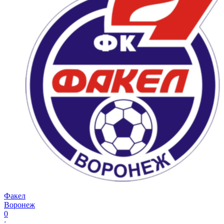
Факел
Воронеж
0
: