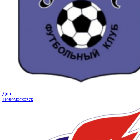
Дон
Новомосковск