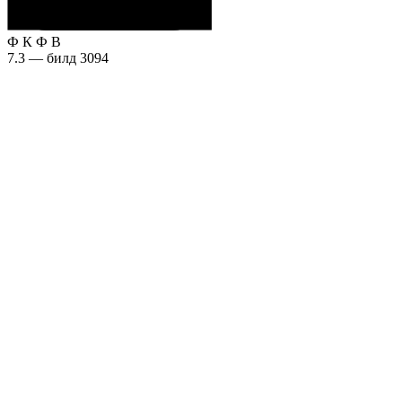
Ф
К
Ф
В
7.3 — билд 3094