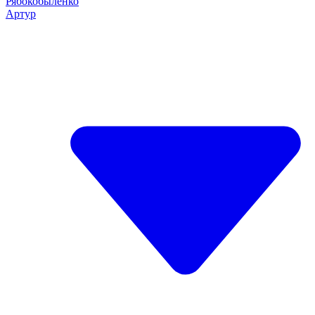
Рябокобыленко
Артур