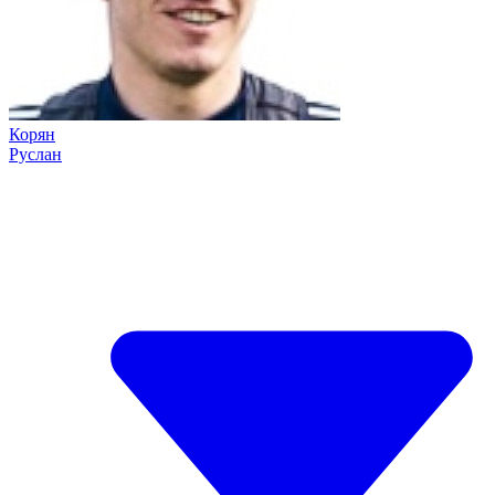
Корян
Руслан