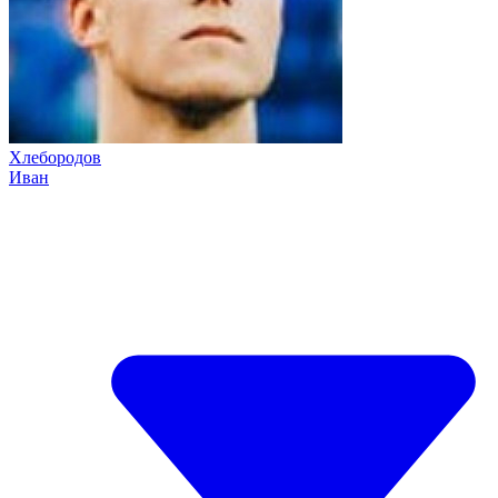
Хлебородов
Иван