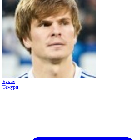
Букия
Темури