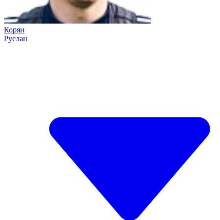
Корян
Руслан