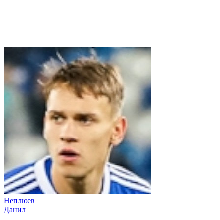
Неплюев
Данил