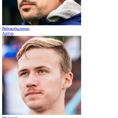
Рябокобыленко
Артур