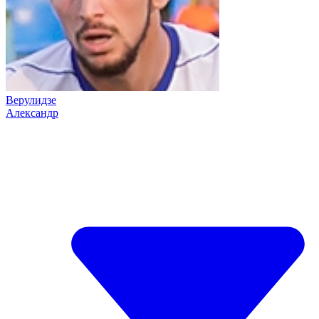
Верулидзе
Александр