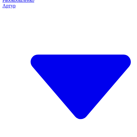
Рябокобыленко
Артур