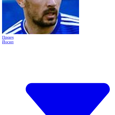
Проич
Йосип