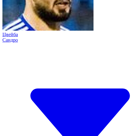
Цвейба
Сандро