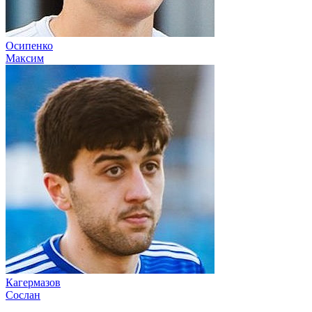
Осипенко
Максим
Кагермазов
Сослан