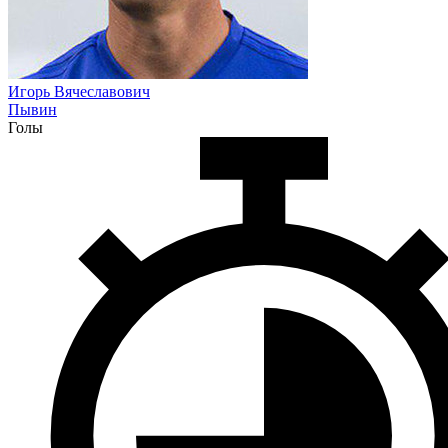
Игорь Вячеславович
Пывин
Голы