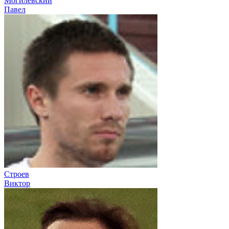
Могилевский
Павел
Строев
Виктор