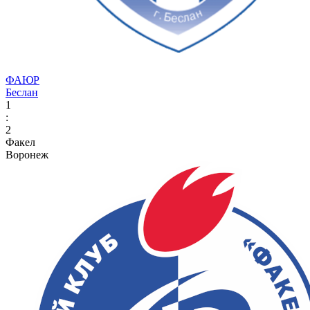
ФАЮР
Беслан
1
:
2
Факел
Воронеж