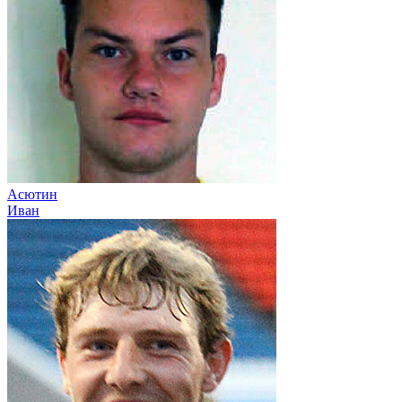
Асютин
Иван