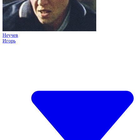
Неучев
Игорь