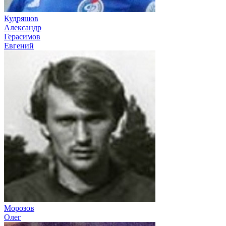
Кудряшов
Александр
Герасимов
Евгений
Морозов
Олег