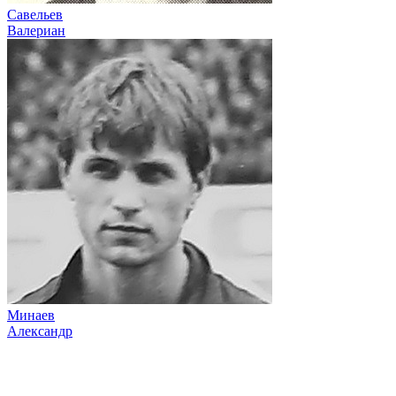
Савельев
Валериан
Минаев
Александр