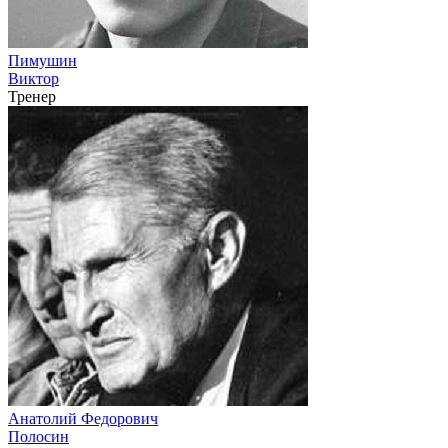
Пимушин
Виктор
Тренер
Анатолий Федорович
Полосин