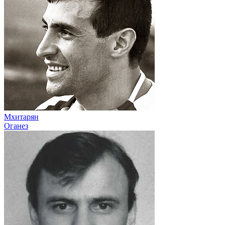
Мхитарян
Оганез