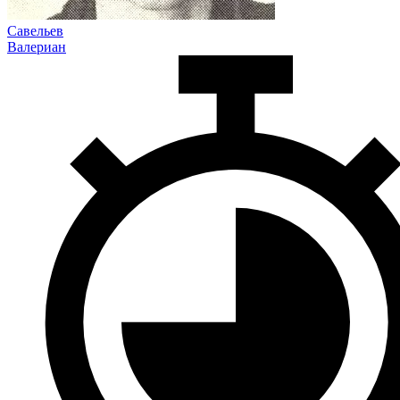
Савельев
Валериан