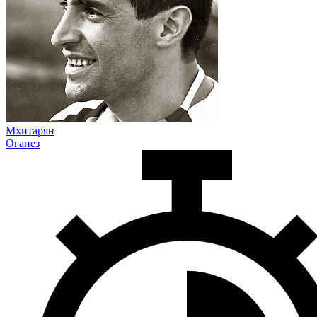
Мхитарян
Оганез