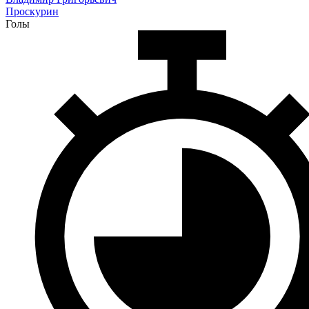
Проскурин
Голы