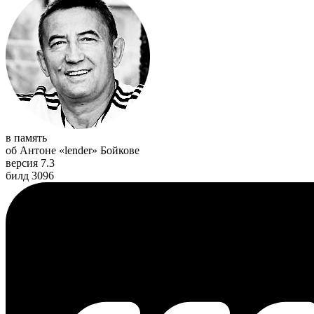
в память
об Антоне «lender» Бойкове
версия 7.3
билд 3096