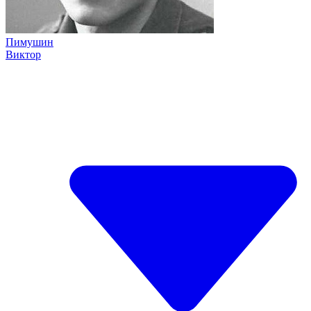
Пимушин
Виктор