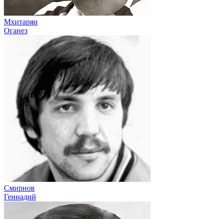
Мхитарян
Оганез
Смирнов
Геннадий