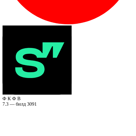
Ф
К
Ф
В
7.3 — билд 3091