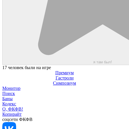
я там был!
17 человек были на игре
Премиум
Гастроли
Симпозиум
Монитор
Поиск
Баны
Кодекс
О, ФКФВ!
Копирайт
соцсети ФКФВ