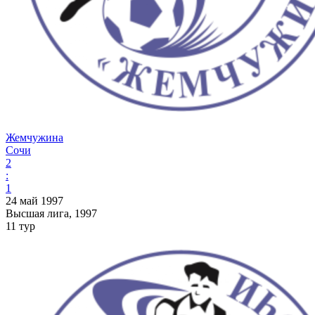
Жемчужина
Сочи
2
:
1
24 май 1997
Высшая лига, 1997
11 тур