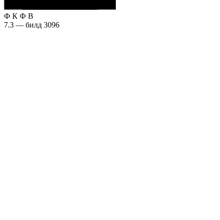
Ф
К
Ф
В
7.3 — билд 3096