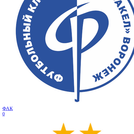
ФАК
0