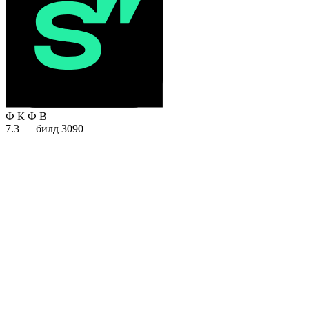
Ф
К
Ф
В
7.3 — билд 3090