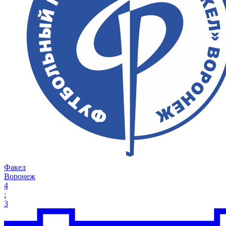
Факел
Воронеж
4
:
3