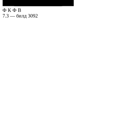
Ф
К
Ф
В
7.3 — билд 3092