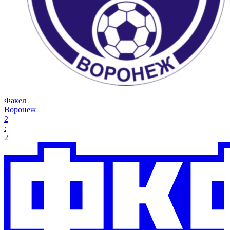
Факел
Воронеж
2
:
2